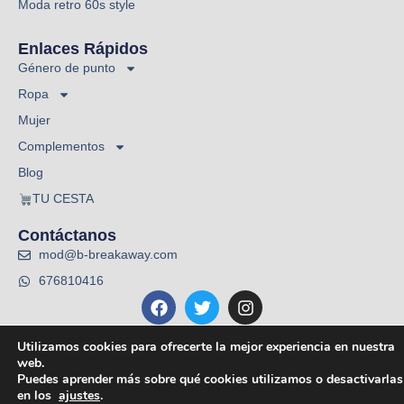
Moda retro 60s style
Enlaces Rápidos
Género de punto
Ropa
Mujer
Complementos
Blog
TU CESTA
Contáctanos
mod@b-breakaway.com
676810416
Utilizamos cookies para ofrecerte la mejor experiencia en nuestra
Hecho con
,
y
por
Maria en la red
web.
Puedes aprender más sobre qué cookies utilizamos o desactivarlas
en los
ajustes
.