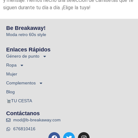
y mensaje. Hemos hecho una selección de camisetas que te
siguen durante tu día a día. ¡Elige la tuya!
Be Breakaway!
Moda retro 60s style
Enlaces Rápidos
Género de punto
Ropa
Mujer
Complementos
Blog
TU CESTA
Contáctanos
mod@b-breakaway.com
676810416