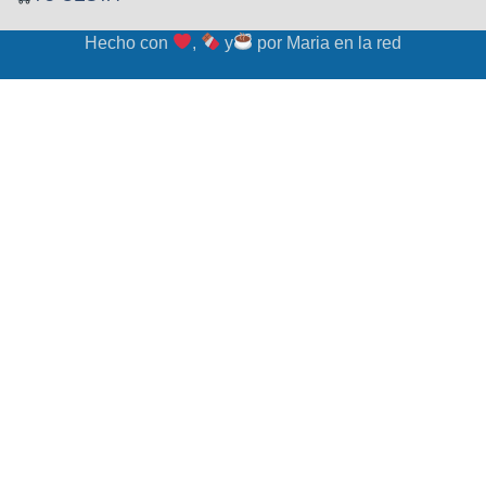
Hecho con
,
y
por
Maria en la red