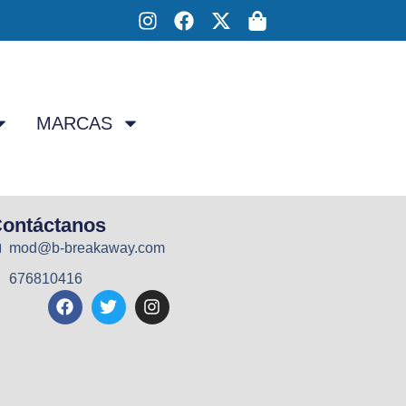
MARCAS
ontáctanos
mod@b-breakaway.com
676810416