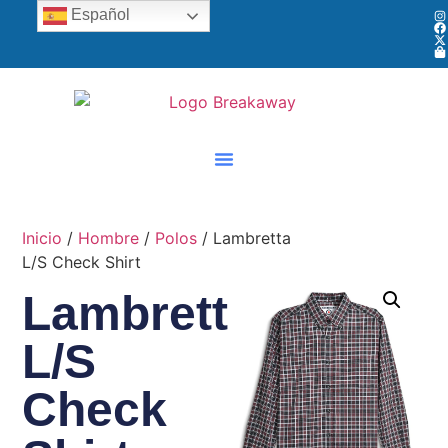
Español
Inicio
/
Hombre
/
Polos
/ Lambretta
L/S Check Shirt
Lambretta
L/S
Check