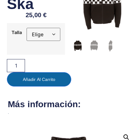
Ska
25,00
€
Talla
Añadir Al Carrito
Más información:
.